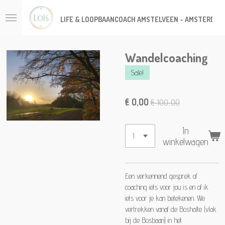
Ga
LIFE & LOOPBAANCOACH AMSTELVEEN - AMSTERDAM
direct
naar
de
hoofdinhoud
Wandelcoaching
Sale!
€ 0,00
€ 100,00
In
winkelwagen
Een verkennend gesprek of
coaching iets voor jou is en of ik
iets voor je kan betekenen. We
vertrekken vanaf de Boshalte (vlak
bij de Bosbaan) in het