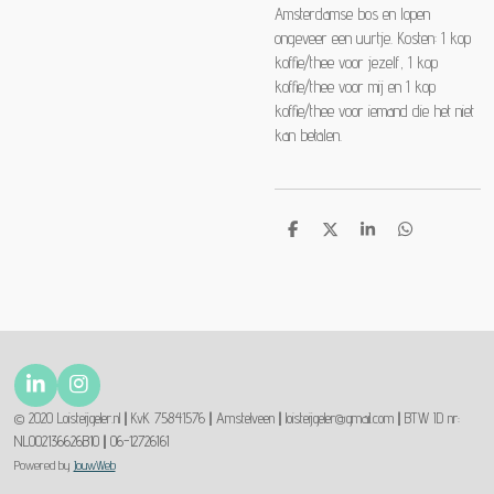
Amsterdamse bos en lopen
ongeveer een uurtje. Kosten: 1 kop
koffie/thee voor jezelf, 1 kop
koffie/thee voor mij en 1 kop
koffie/thee voor iemand die het niet
kan betalen.
D
D
S
D
e
e
h
e
l
e
a
l
e
l
r
e
n
e
n
L
I
i
n
© 2020 Loisteijgeler.nl || KvK 75841576 || Amstelveen || loisteijgeler@gmail.com || BTW ID nr:
n
s
NL002136626B10 || 06-12726161
k
t
Powered by
JouwWeb
e
a
d
g